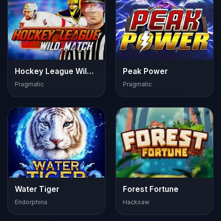
Hockey League Wild Match
Peak Power
Pragmatic
Pragmatic
Water Tiger
Forest Fortune
Endorphina
Hacksaw