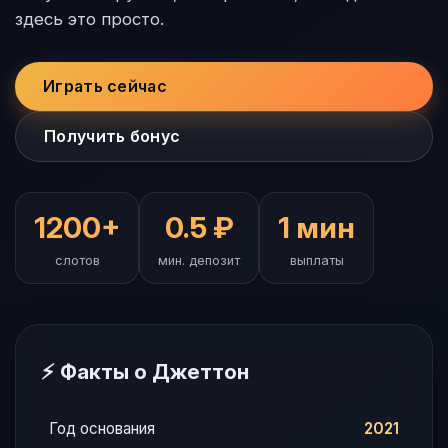
здесь это просто.
Играть сейчас
Получить бонус
1200+
0.5 ₽
1 мин
слотов
мин. депозит
выплаты
⚡ Факты о Джеттон
Год основания
2021