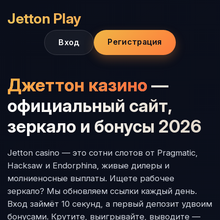
Jetton Play
Регистрация
Вход
Джеттон казино
—
официальный сайт,
зеркало и бонусы 2026
Jetton casino — это сотни слотов от Pragmatic,
Hacksaw и Endorphina, живые дилеры и
молниеносные выплаты. Ищете рабочее
зеркало? Мы обновляем ссылки каждый день.
Вход займёт 10 секунд, а первый депозит удвоим
бонусами. Крутите, выигрывайте, выводите —