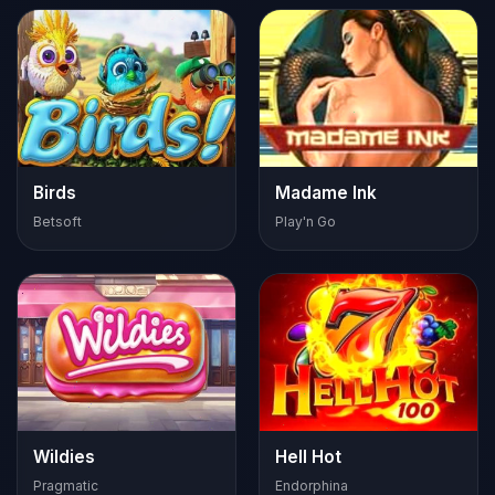
Birds
Madame Ink
Betsoft
Play'n Go
Wildies
Hell Hot
Pragmatic
Endorphina