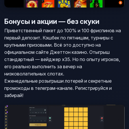
Бонусы и акции — без скуки
Приветственный пакет до 100% и 100 фриспинов на
первый депозит. Кэшбек по пятницам, турниры с
крупными призовыми. Всё это доступно на
официальном сайте Джеттон казино. Отыгрыш
стандартный — вейджер x35. Но по опыту игроков,
его реально выполнить за вечер на
низковолатильных слотах.
Еженедельные розыгрыши лотерей и секретные
промокоды в телеграм-канале. Регистрируйся и
забирай!