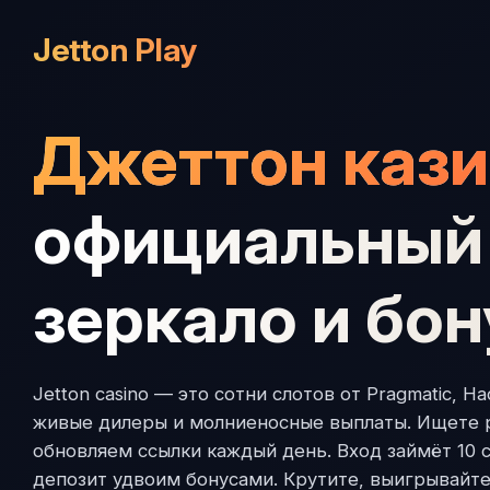
Jetton Play
Джеттон каз
официальный 
зеркало и бо
Jetton casino — это сотни слотов от Pragmatic, Ha
живые дилеры и молниеносные выплаты. Ищете 
обновляем ссылки каждый день. Вход займёт 10 
депозит удвоим бонусами. Крутите, выигрывайт