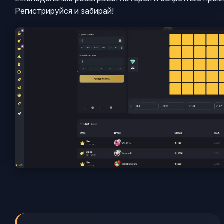
Регистрируйся и забирай!