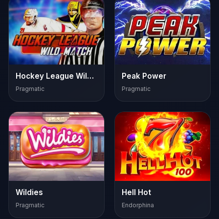
Hockey League Wild Match
Peak Power
Pragmatic
Pragmatic
Wildies
Hell Hot
Pragmatic
Endorphina