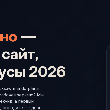
ино
—
сайт,
нусы 2026
cksaw и Endorphina,
рабочее зеркало? Мы
секунд, а первый
е, выводите — здесь