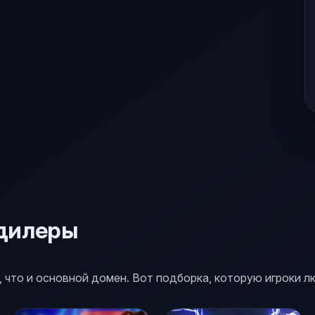
-дилеры
, что и основной домен. Вот подборка, которую игроки л