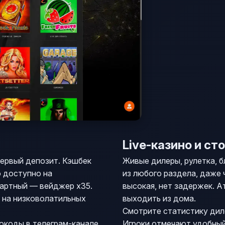
Live-казино и ст
первый депозит. Кэшбек
Живые дилеры, рулетка, б
о доступно на
из любого раздела, даже 
артный — вейджер x35.
высокая, нет задержек. А
р на низковолатильных
выходить из дома.
Смотрите статистику диле
коды в телеграм-канале.
Игроки отмечают удобный