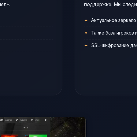
пел».
поддержке. Мы следи
Актуальное зеркало
Та же база игроков 
SSL-шифрование да