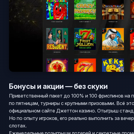
Бонусы и акции — без скуки
Приветственный пакет до 100% и 100 фриспинов на 
по пятницам, турниры с крупными призовыми. Всё эт
официальном сайте Джеттон казино. Отыгрыш станд
Но по опыту игроков, его реально выполнить за вече
слотах.
Еженедельные розыгрыши лотерей и секретные промо